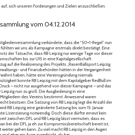
 auf, sich unseren Forderungen und Zielen anzuschließen.
ersammlung vom 04.12.2014
Mitgliederversammlung verkündete, dass die “50+1-Regel” nun
ühlten wir uns als Kampagne erstmals direkt bestätigt. Eine
otz der Tatsache, dass RB Leipzig nur wenige Tage vor dieser
schaften bis zur U15 in eine Kapitalgesellschaft
Bezug auf die Realisierung des Projekts „RasenBallsport Leipzig
 Verwaltungs- und Finanzbehörden hätten in der Vergangenheit
rwähnt haben, hätte eine Vereinsgründung niemals
tzigkeit konnte RB Leipzig mit dem Kapitalgeber RedBull im
r Druck – nicht nur ausgehend von dieser Kampagne – und das
Leipzig nun zu groß. Die Ausgliederung in eine
n Mitgliedern des Vereins bestimmt. Anwesend waren
echt besitzen. Die Satzung von RB Leipzig legt die Anzahl der
ird RB Leipzig eine geänderte Satzung bis zum 15. Januar
ute Lizenzierung notwendig. Doch diese dürfte erneut kein
eit zwischen DFL und RB Leipzig lässt vermuten, dass es
n bei der DFL ja eh zur Kompromissbereitschaft bereit ist,
 weiter gehen kann. Zu viel macht RB Leipzig in den Augen
 mal eher ein Auge zugedrückt, als bei