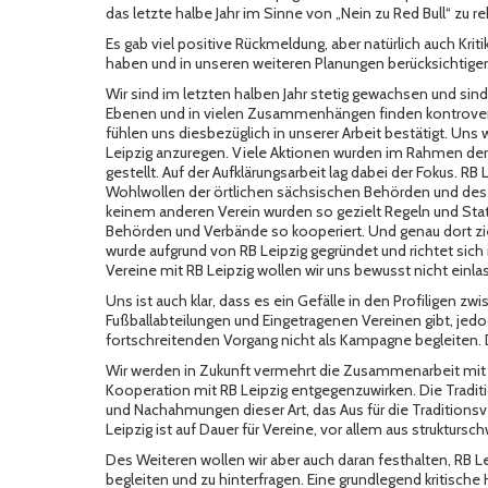
das letzte halbe Jahr im Sinne von „Nein zu Red Bull“ zu re
Es gab viel positive Rückmeldung, aber natürlich auch Kri
haben und in unseren weiteren Planungen berücksichtigen
Wir sind im letzten halben Jahr stetig gewachsen und sind
Ebenen und in vielen Zusammenhängen finden kontrovers
fühlen uns diesbezüglich in unserer Arbeit bestätigt. Uns
Leipzig anzuregen. Viele Aktionen wurden im Rahmen de
gestellt. Auf der Aufklärungsarbeit lag dabei der Fokus. R
Wohlwollen der örtlichen sächsischen Behörden und des DF
keinem anderen Verein wurden so gezielt Regeln und St
Behörden und Verbände so kooperiert. Und genau dort z
wurde aufgrund von RB Leipzig gegründet und richtet sich i
Vereine mit RB Leipzig wollen wir uns bewusst nicht einla
Uns ist auch klar, dass es ein Gefälle in den Profiligen z
Fußballabteilungen und Eingetragenen Vereinen gibt, je
fortschreitenden Vorgang nicht als Kampagne begleiten. D
Wir werden in Zukunft vermehrt die Zusammenarbeit mit 
Kooperation mit RB Leipzig entgegenzuwirken. Die Tradi
und Nachahmungen dieser Art, das Aus für die Traditionsv
Leipzig ist auf Dauer für Vereine, vor allem aus struktur
Des Weiteren wollen wir aber auch daran festhalten, RB L
begleiten und zu hinterfragen. Eine grundlegend kritisch