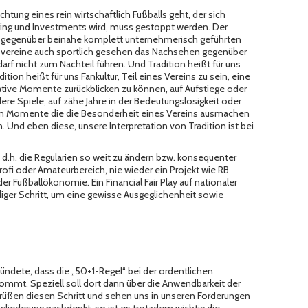
htung eines rein wirtschaftlich Fußballs geht, der sich
ng und Investments wird, muss gestoppt werden. Der
rn gegenüber beinahe komplett unternehmerisch geführten
onsvereine auch sportlich gesehen das Nachsehen gegenüber
arf nicht zum Nachteil führen. Und Tradition heißt für uns
ion heißt für uns Fankultur, Teil eines Vereins zu sein, eine
ative Momente zurückblicken zu können, auf Aufstiege oder
 Spiele, auf zähe Jahre in der Bedeutungslosigkeit oder
ven Momente die die Besonderheit eines Vereins ausmachen
. Und eben diese, unsere Interpretation von Tradition ist bei
 – d.h. die Regularien so weit zu ändern bzw. konsequenter
Profi oder Amateurbereich, nie wieder ein Projekt wie RB
der Fußballökonomie. Ein Financial Fair Play auf nationaler
iger Schritt, um eine gewisse Ausgeglichenheit sowie
kündete, dass die „50+1-Regel“ bei der ordentlichen
mmt. Speziell soll dort dann über die Anwendbarkeit der
egrüßen diesen Schritt und sehen uns in unseren Forderungen