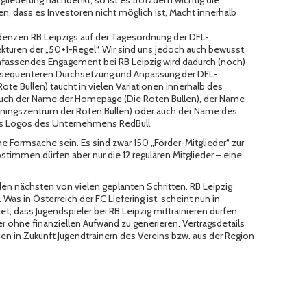
sgliederung nachdenkt, so ist es trotzdem wichtig die
en, dass es Investoren nicht möglich ist, Macht innerhalb
denzen RB Leipzigs auf der Tagesordnung der DFL-
kturen der „50+1-Regel“. Wir sind uns jedoch auch bewusst,
llumfassendes Engagement bei RB Leipzig wird dadurch (noch)
nsequenteren Durchsetzung und Anpassung der DFL-
te Bullen) taucht in vielen Variationen innerhalb des
 auch der Name der Homepage (Die Roten Bullen), der Name
ningszentrum der Roten Bullen) oder auch der Name des
es Logos des Unternehmens RedBull.
ne Formsache sein. Es sind zwar 150 „Förder-Mitglieder“ zur
timmen dürfen aber nur die 12 regulären Mitglieder – eine
den nächsten von vielen geplanten Schritten. RB Leipzig
Was in Österreich der FC Liefering ist, scheint nun in
 dass Jugendspieler bei RB Leipzig mittrainieren dürfen.
er ohne finanziellen Aufwand zu generieren. Vertragsdetails
en in Zukunft Jugendtrainern des Vereins bzw. aus der Region