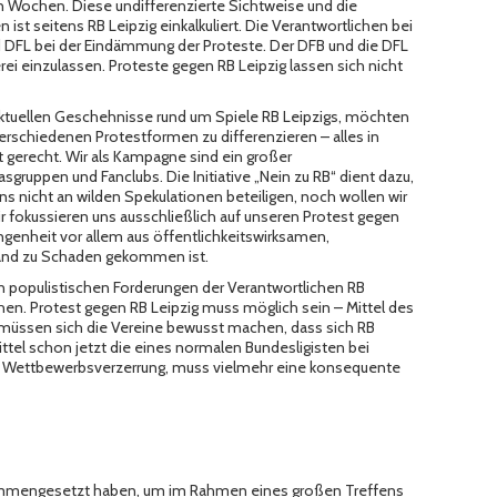
en Wochen. Diese undifferenzierte Sichtweise und die
ist seitens RB Leipzig einkalkuliert. Die Verantwortlichen bei
d DFL bei der Eindämmung der Proteste. Der
DFB
und die DFL
rei einzulassen. Proteste gegen RB Leipzig lassen sich nicht
 aktuellen Geschehnisse rund um Spiele RB Leipzigs, möchten
verschiedenen Protestformen zu differenzieren – alles in
 gerecht. Wir als Kampagne sind ein großer
gruppen und Fanclubs. Die Initiative „Nein zu RB“ dient dazu,
ns nicht an wilden Spekulationen beteiligen, noch wollen wir
r fokussieren uns ausschließlich auf unseren Protest gegen
gangenheit vor allem aus öffentlichkeitswirksamen,
mand zu Schaden gekommen ist.
n populistischen Forderungen der Verantwortlichen RB
ehen. Protest gegen RB Leipzig muss möglich sein – Mittel des
o müssen sich die Vereine bewusst machen, dass sich RB
ttel schon jetzt die eines normalen Bundesligisten bei
n Wettbewerbsverzerrung, muss vielmehr eine konsequente
ammengesetzt haben, um im Rahmen eines großen Treffens