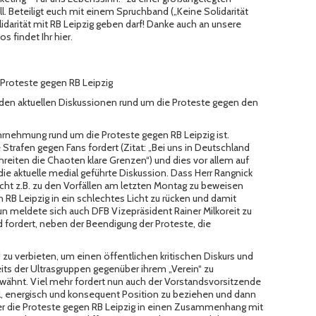
l. Beteiligt euch mit einem Spruchband („Keine Solidarität
olidarität mit RB Leipzig geben darf! Danke auch an unsere
s findet Ihr hier.
Proteste gegen RB Leipzig
den aktuellen Diskussionen rund um die Proteste gegen den
ahrnehmung rund um die Proteste gegen RB Leipzig ist.
 Strafen gegen Fans fordert (Zitat: „Bei uns in Deutschland
reiten die Chaoten klare Grenzen“) und dies vor allem auf
die aktuelle medial geführte Diskussion. Dass Herr Rangnick
icht z.B. zu den Vorfällen am letzten Montag zu beweisen
 RB Leipzig in ein schlechtes Licht zu rücken und damit
 nun meldete sich auch DFB Vizepräsident
Rainer Milkoreit
zu
d fordert, neben der Beendigung der Proteste, die
 zu verbieten, um einen öffentlichen kritischen Diskurs und
eits der Ultrasgruppen gegenüber ihrem „Verein“ zu
erwähnt. Viel mehr fordert nun auch der Vorstandsvorsitzende
ell, energisch und konsequent Position zu beziehen und dann
zt er die Proteste gegen RB Leipzig in einen Zusammenhang mit