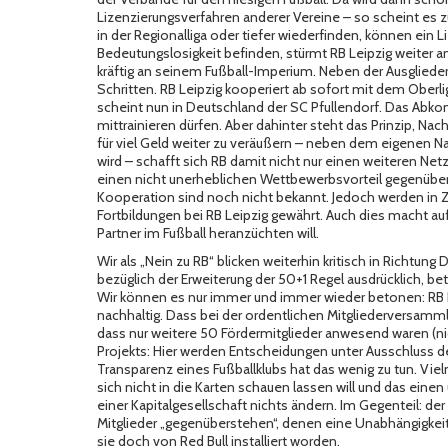
Lizenzierungsverfahren anderer Vereine – so scheint es 
in der Regionalliga oder tiefer wiederfinden, können ein 
Bedeutungslosigkeit befinden, stürmt RB Leipzig weiter a
kräftig an seinem Fußball-Imperium. Neben der Ausgliede
Schritten. RB Leipzig kooperiert ab sofort mit dem Oberlig
scheint nun in Deutschland der
SC Pfullendorf
. Das Abko
mittrainieren dürfen. Aber dahinter steht das Prinzip, N
für viel Geld weiter zu veräußern – neben dem eigenen N
wird – schafft sich RB damit nicht nur einen weiteren Ne
einen nicht unerheblichen Wettbewerbsvorteil gegenüber 
Kooperation sind noch nicht bekannt. Jedoch werden in Z
Fortbildungen bei RB Leipzig gewährt. Auch dies macht auf 
Partner im Fußball heranzüchten will.
Wir als „Nein zu RB“ blicken weiterhin kritisch in Richtung
bezüglich der Erweiterung der 50+1 Regel ausdrücklich, be
Wir können es nur immer und immer wieder betonen: RB Le
nachhaltig. Dass bei der ordentlichen Mitgliederversamm
dass nur weitere 50 Fördermitglieder anwesend waren (nic
Projekts: Hier werden Entscheidungen unter Ausschluss der
Transparenz eines Fußballklubs hat das wenig zu tun. Vie
sich nicht in die Karten schauen lassen will und das eine
einer Kapitalgesellschaft nichts ändern. Im Gegenteil: de
Mitglieder „gegenüberstehen“, denen eine Unabhängigkeit
sie doch von Red Bull installiert worden.