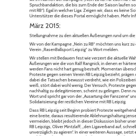
Spruchbandaktion, die bis zum Ende der Saison laufen sol
mit RB“). Egal in welcher Liga: Zeigen wir, dass es keine S
Unterstützer die
dieses Portal
ermöglicht haben. Mehr Info
März 2015:
Stellungnahme zu den aktuellen Äußerungen rund um die
Wir von der Kampagne „Nein zu RB“ möchten uns kurz zu 
Verein „RasenBallsport Leipzig“ zu Wort melden.
Wir stellen mit Bedauern fest wie verzerrt die aktuelle W
Äußerungen wie die von Ralf Rangnick, in denen er härtere
werden Fans nicht hart genug bestraft. Momentan übersch
Proteste gegen seinen Verein RB Leipzig bezieht, prägen 
dabei die Tatsachen bewusst verdreht, wie ein Polizeiber
weiß, stört dabei wohl wenig. Der Versuch, Proteste gegen
nachhaltig zu delegitimieren, scheint zu gelingen. Denn
Wort und spricht gar von der „Ausartung der Fanszene“ un
Solidarisierung der restlichen Vereine mit RB Leipzig.
Dass RB Leipzig seit Beginn probiert Proteste weitgehend
eine breite, daraus resultierende Ablehnungshaltung jens
vermeiden, bleibt jedoch in dieser Diskussion bisher un
RB Leipzigs, Oliver Mintzlaff, „den Ligaverband auf, schn
unverzüglich zu agieren“. In einer weiteren Aussage, set