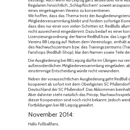
bestätigt. Auch wenn RB Leipzig ganz aktuell über eine Au
Regularien hinsichtlich „Schlupflöchern“ soweit anzupass
eines eingetragenen Vereins zu konzentrieren.
Wir hoffen, dass das Thema trotz der Ausgliederungsten
Mitgliederversammlung bleibt und fordern sofortige Korre
dass dies nur einer von vielen Schritten ist. RedBulls a
nicht ausreichend eingedämmt. Dazu bedarf es einer ko
Lizenzierungsordnung: der Name RedBull bzw. das Logo (Ro
Vereins RB Leipzig auf. Neben dem Vereinslogo, enthält
des Nachwuchszentrum bzw. des Trainingszentrums (Trai
Fanshops (RedBull-Shop), klar den Namen sowie Teile d
Die Ausgliederung bei RB Leipzig dürfte im Übrigen nur rei
außerordentlichen Mitgliederversammlung eingeladen, abs
einstimmige Entscheidung würde nicht verwundern.
Neben der voraussichtlichen Ausgliederung geht RedBull 
kooperiert ab sofort mit dem Oberligisten SC Pfullendorf. 
Deutschland der SC Pfullendorf. Das Abkommen beinhaltet,
Aber dahinter steht natürlich das Prinzip, Nachwuchsspiel
dieser Kooperation sind noch nicht bekannt. Jedoch werd
Fortbildungen bei RB Leipzig gewährt.
November 2014:
Hallo Fußballfans,