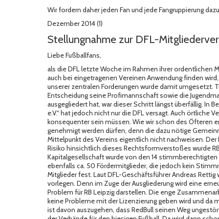
Wir fordern daher jeden Fan und jede Fangruppierung dazu
Dezember 2014 (1)
Stellungnahme zur DFL-Mitgliederv
Liebe Fußballfans,
als die DFL letzte Woche im Rahmen ihrer ordentlichen 
auch bei eingetragenen Vereinen Anwendung finden wird, f
unserer zentralen Forderungen wurde damit umgesetzt. Tr
Entscheidung seine Profimannschaft sowie die Jugendmann
ausgegliedert hat, war dieser Schritt längst überfällig. In 
e.V.“ hat jedoch nicht nur die DFL versagt. Auch örtliche
konsequenter sein müssen. Wie wir schon des Öfteren e
genehmigt werden dürfen, denn die dazu nötige Gemeinnü
Mittelpunkt des Vereins eigentlich nicht nachweisen. De
Risiko hinsichtlich dieses Rechtsformverstoßes wurde RB 
Kapitalgesellschaft wurde von den 14 stimmberechtigte
ebenfalls ca. 50 Fördermitglieder, die jedoch kein Stimmr
Mitglieder fest. Laut
DFL-Geschäftsführer Andreas Rettig
w
vorlegen. Denn im Zuge der Ausgliederung wird eine erne
Problem für RB Leipzig darstellen. Die enge Zusammenarb
keine Probleme mit der Lizenzierung geben wird und da ma
ist davon auszugehen, dass RedBull seinen Weg ungestört
der Verbände für den hiesigen Fußball. Da wird dann schon