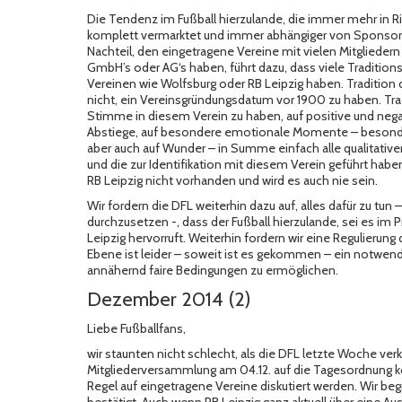
Die Tendenz im Fußball hierzulande, die immer mehr in Ric
komplett vermarktet und immer abhängiger von Sponsori
Nachteil, den eingetragene Vereine mit vielen Mitgliede
GmbH’s oder AG‘s haben, führt dazu, dass viele Traditi
Vereinen wie Wolfsburg oder RB Leipzig haben. Tradition d
nicht, ein Vereinsgründungsdatum vor 1900 zu haben. Tradit
Stimme in diesem Verein zu haben, auf positive und neg
Abstiege, auf besondere emotionale Momente – besondere
aber auch auf Wunder – in Summe einfach alle qualitati
und die zur Identifikation mit diesem Verein geführt haben
RB Leipzig nicht vorhanden und wird es auch nie sein.
Wir fordern die DFL weiterhin dazu auf, alles dafür zu tun
durchzusetzen -, dass der Fußball hierzulande, sei es im 
Leipzig hervorruft. Weiterhin fordern wir eine Regulierung 
Ebene ist leider – soweit ist es gekommen – ein notwend
annähernd faire Bedingungen zu ermöglichen.
Dezember 2014 (2)
Liebe Fußballfans,
wir staunten nicht schlecht, als die DFL letzte Woche ver
Mitgliederversammlung am 04.12. auf die Tagesordnung ko
Regel auf eingetragene Vereine diskutiert werden. Wir b