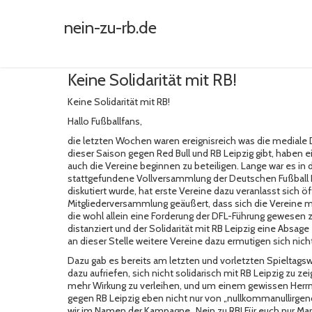
nein-zu-rb.de
Keine Solidarität mit RB!
Keine Solidarität mit RB!
Hallo Fußballfans,
die letzten Wochen waren ereignisreich was die mediale
dieser Saison gegen Red Bull und RB Leipzig gibt, haben 
auch die Vereine beginnen zu beteiligen. Lange war es in d
stattgefundene Vollversammlung der
Deutschen Fußball 
diskutiert wurde, hat erste Vereine dazu veranlasst sich ö
Mitgliederversammlung geäußert, dass sich die Vereine mi
die wohl allein eine Forderung der DFL-Führung gewesen z
distanziert und der Solidarität mit RB Leipzig eine Absag
an dieser Stelle weitere Vereine dazu ermutigen sich nicht
Dazu gab es bereits am letzten und vorletzten Spieltag
dazu aufriefen, sich nicht solidarisch mit RB Leipzig zu ze
mehr Wirkung zu verleihen, und um einem gewissen Herrn
gegen RB Leipzig eben nicht nur von „nullkommanullirgendw
wir im Namen der Kampagne „Nein zu RB! Für euch nur Mar