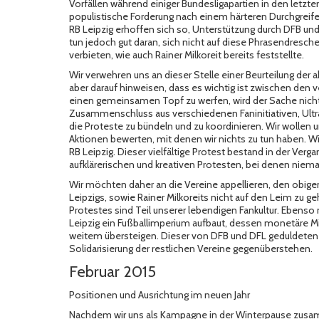
Vorfällen während einiger Bundesligapartien in den letzt
populistische Forderung nach einem härteren Durchgreifen 
RB Leipzig erhoffen sich so, Unterstützung durch DFB un
tun jedoch gut daran, sich nicht auf diese Phrasendresche
verbieten, wie auch Rainer Milkoreit bereits feststellte.
Wir verwehren uns an dieser Stelle einer Beurteilung der
aber darauf hinweisen, dass es wichtig ist zwischen den 
einen gemeinsamen Topf zu werfen, wird der Sache nicht
Zusammenschluss aus verschiedenen Faninitiativen, Ultras
die Proteste zu bündeln und zu koordinieren. Wir wollen u
Aktionen bewerten, mit denen wir nichts zu tun haben. Wi
RB Leipzig. Dieser vielfältige Protest bestand in der Ver
aufklärerischen und kreativen Protesten, bei denen nie
Wir möchten daher an die Vereine appellieren, den obige
Leipzigs, sowie Rainer Milkoreits nicht auf den Leim zu g
Protestes sind Teil unserer lebendigen Fankultur. Ebens
Leipzig ein Fußballimperium aufbaut, dessen monetäre Mi
weitem übersteigen. Dieser von DFB und DFL geduldete
Solidarisierung der restlichen Vereine gegenüberstehen.
Februar 2015
Positionen und Ausrichtung im neuen Jahr
Nachdem wir uns als Kampagne in der Winterpause zus