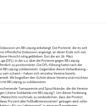
 Diskussion um
RB Leipzig
anbelangt. Die Proteste, die es seit
eine öffentliche Diskussion angeregt, an deren Ende sich nun
ieser Hinsicht ruhig geblieben. Erst die am 26. März
Liga
(DFL), in der u.a. über die Proteste gegen RB Leipzig
ffentlich zu positionieren.
Die DFL-Führung
hatte nach der
t RB Leipzig solidarisieren. Gegenüber dieser Verlautbarung –
u sein scheint – haben sich einzelne Vereine bereits
e erteilt. Wir begrüßen den Schritt dieser Vereine und möchten
 mit RB Leipzig zu solidarisieren.
swochenende Transparente und Spruchbänder, die die Vereine
igen („Keine Solidarität mit RB Leipzig“). Um dieser Forderung
 Mateschitz nochmals zu verdeutlichen, dass der Protest
as Prozent aller Fußballinteressierten“ getragen wird, rufen
keting – Für uns Lebenssinn!“ zu einer großangelegten