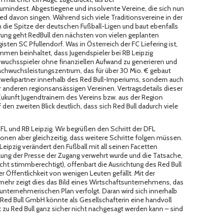
zumindest. Abgestiegene und insolvente Vereine, die sich nun
Lied davon singen. Während sich viele Traditionsvereine in der
n die Spitze der deutschen Fußball-Ligen und baut ebenfalls
rung geht RedBull den nächsten von vielen geplanten
isten SC Pfullendorf. Was in Österreich der FC Liefering ist,
mmen beinhaltet, dass Jugendspieler bei RB Leipzig
achwuchsspieler ohne finanziellen Aufwand zu generieren und
achwuchsleistungszentrum, das für über 30 Mio. € gebaut
tzwerkpartner innerhalb des Red Bull-Imperiums, sondern auch
anderen regionsansässigen Vereinen. Vertragsdetails dieser
ukunft Jugendtrainern des Vereins bzw. aus der Region
den zweiten Blick deutlich, dass sich Red Bull dadurch viele
 DFL und RB Leipzig. Wir begrüßen den Schritt der DFL
tonen aber gleichzeitig, dass weitere Schritte folgen müssen.
ipzig verändert den Fußball mit all seinen Facetten
lung der Presse der Zugang verwehrt wurde und die Tatsache,
ht stimmberechtigt), offenbart die Ausrichtung des Red Bull
 Öffentlichkeit von wenigen Leuten gefällt. Mit der
lmehr zeigt dies das Bild eines Wirtschaftsunternehmens, das
n unternehmerischen Plan verfolgt. Daran wird sich innerhalb
r Red Bull GmbH könnte als Gesellschafterin eine handvoll
 zu Red Bull ganz sicher nicht nachgesagt werden kann – sind